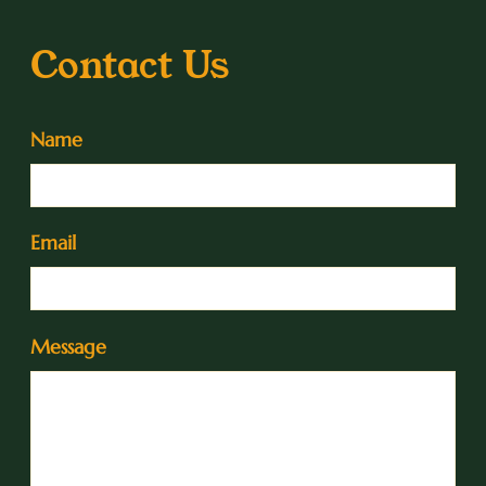
Contact Us
Name
Email
Message